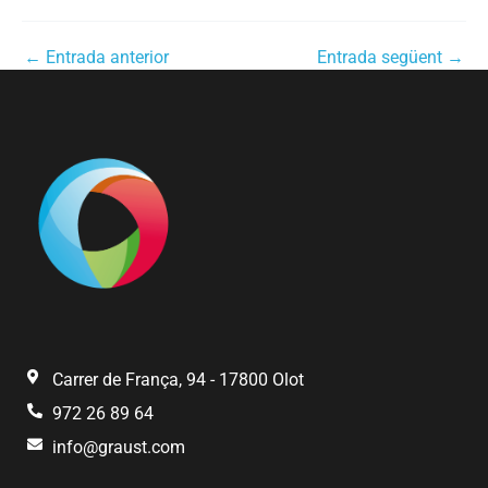
←
Entrada anterior
Entrada següent
→
Carrer de França, 94 - 17800 Olot
972 26 89 64
info@graust.com