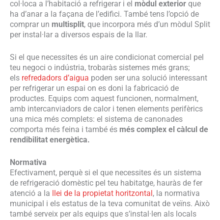
col·loca a l’habitació a refrigerar i el
mòdul exterior
que
ha d’anar a la façana de l’edifici. També tens l’opció de
comprar un
multisplit
, que incorpora més d’un mòdul Split
per instal·lar a diversos espais de la llar.
Si el que necessites és un aire condicionat comercial pel
teu negoci o indústria, trobaràs sistemes més grans;
els
refredadors d’aigua
poden ser una solució interessant
per refrigerar un espai on es doni la fabricació de
productes. Equips com aquest funcionen, normalment,
amb intercanviadors de calor i tenen elements perifèrics
una mica més complets: el sistema de canonades
comporta més feina i també és
més complex el càlcul de
rendibilitat energètica.
Normativa
Efectivament, perquè si el que necessites és un sistema
de refrigeració domèstic pel teu habitatge, hauràs de fer
atenció a la
llei de la propietat horitzontal
, la normativa
municipal i els estatus de la teva comunitat de veïns. Això
també serveix per als equips que s’instal·len als locals