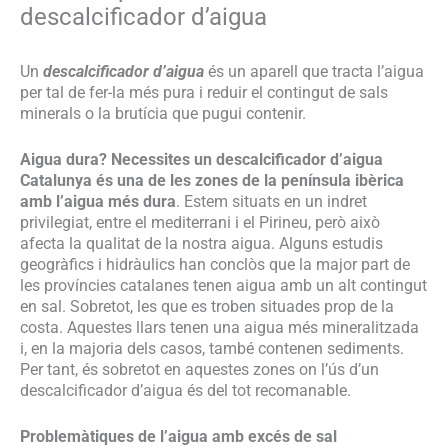
descalcificador d’aigua
Un
descalcificador d’aigua
és un aparell que tracta l’aigua
per tal de fer-la més pura i reduir el contingut de sals
minerals o la brutícia que pugui contenir.
Aigua dura? Necessites un descalcificador d’aigua
Catalunya és una de les zones de la península ibèrica
amb l’aigua més dura
. Estem situats en un indret
privilegiat, entre el mediterrani i el Pirineu, però això
afecta la qualitat de la nostra aigua. Alguns estudis
geogràfics i hidràulics han conclòs que la major part de
les províncies catalanes tenen aigua amb un alt contingut
en sal. Sobretot, les que es troben situades prop de la
costa. Aquestes llars tenen una aigua més mineralitzada
i, en la majoria dels casos, també contenen sediments.
Per tant, és sobretot en aquestes zones on l’ús d’un
descalcificador d’aigua és del tot recomanable.
Problemàtiques de l’aigua amb excés de sal