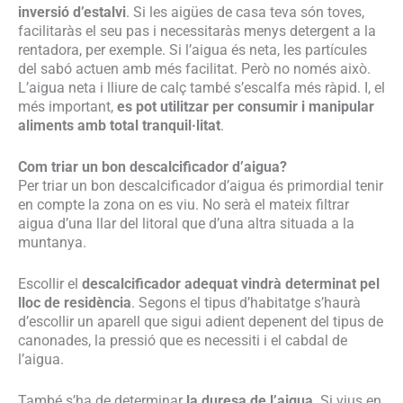
inversió d’estalvi
. Si les aigües de casa teva són toves,
facilitaràs el seu pas i necessitaràs menys detergent a la
rentadora, per exemple. Si l’aigua és neta, les partícules
del sabó actuen amb més facilitat. Però no només això.
L’aigua neta i lliure de calç també s’escalfa més ràpid. I, el
més important,
es pot utilitzar per consumir i manipular
aliments amb total tranquil·litat
.
Com triar un bon descalcificador d’aigua?
Per triar un bon descalcificador d’aigua és primordial tenir
en compte la zona on es viu. No serà el mateix filtrar
aigua d’una llar del litoral que d’una altra situada a la
muntanya.
Escollir el
descalcificador adequat vindrà determinat pel
lloc de residència
. Segons el tipus d’habitatge s’haurà
d’escollir un aparell que sigui adient depenent del tipus de
canonades, la pressió que es necessiti i el cabdal de
l’aigua.
També s’ha de determinar
la duresa de l’aigua
. Si vius en