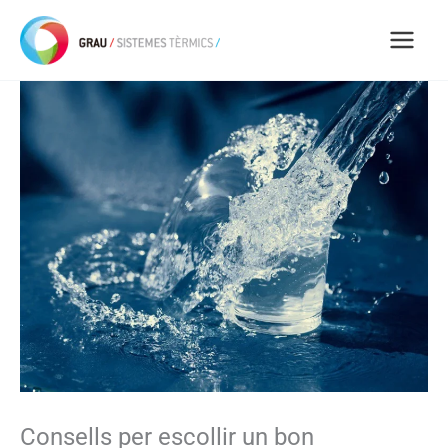
Vés
al
contingut
Consells per escollir un bon