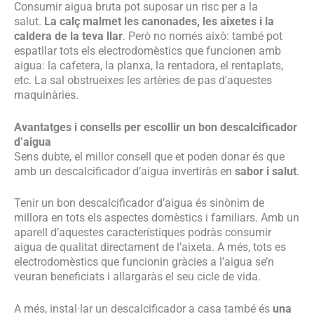
Consumir aigua bruta pot suposar un risc per a la
salut.
La calç malmet les canonades, les aixetes i la
caldera de la teva llar
. Però no només això: també pot
espatllar tots els electrodomèstics que funcionen amb
aigua: la cafetera, la planxa, la rentadora, el rentaplats,
etc. La sal obstrueixes les artèries de pas d’aquestes
maquinàries.
Avantatges i consells per escollir un bon descalcificador
d’aigua
Sens dubte, el millor consell que et poden donar és que
amb un descalcificador d’aigua invertiràs en
sabor i salut
.
Tenir un bon descalcificador d’aigua és sinònim de
millora en tots els aspectes domèstics i familiars. Amb un
aparell d’aquestes característiques podràs consumir
aigua de qualitat directament de l’aixeta. A més, tots es
electrodomèstics que funcionin gràcies a l’aigua se’n
veuran beneficiats i allargaràs el seu cicle de vida.
A més, instal·lar un descalcificador a casa també és
una