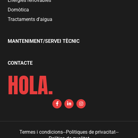
Energies renovables
Domòtica
Tractaments d'aigua
MANTENIMENT/SERVEI TÈCNIC
CONTACTE
HOLA.
F
L
I
a
i
n
c
n
s
e
k
t
b
e
a
o
d
g
o
i
r
Termes i condicions
Politiques de privacitat
k
n
a
-
-
m