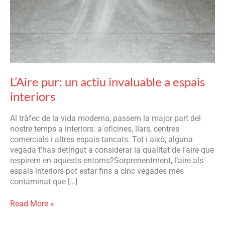
espais
interiors
L’Aire pur: un actiu invaluable a espais
interiors
Al tràfec de la vida moderna, passem la major part del
nostre temps a interiors: a oficines, llars, centres
comercials i altres espais tancats. Tot i això, alguna
vegada t’has detingut a considerar la qualitat de l’aire que
respirem en aquests entorns?Sorprenentment, l’aire als
espais interiors pot estar fins a cinc vegades més
contaminat que […]
Read More »